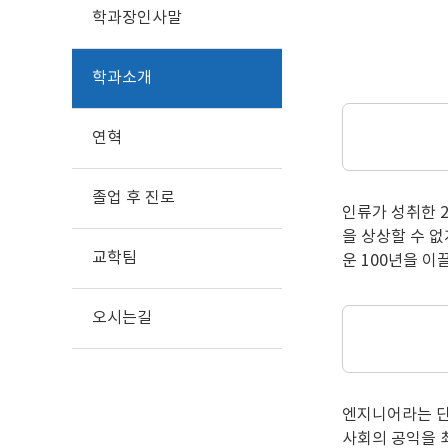
학과장인사말
학과소개
연혁
졸업 후 진로
인류가 성취한 
을 상상할 수 없
교학팀
운 100년을 
오시는길
엔지니어라는 단어
사회의 공익을 