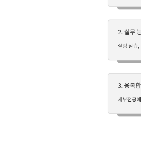
2. 실무
실험 실습,
3. 융복
세부전공에