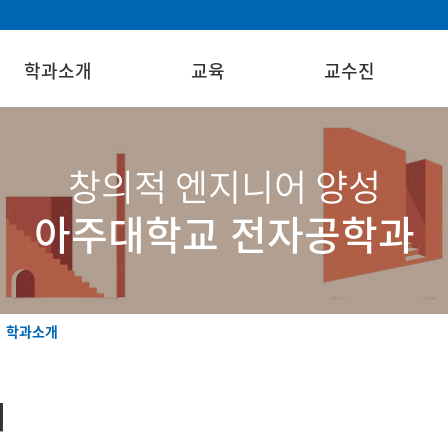
학과소개
교육
교수진
창의적 엔지니어 양성
아주대학교 전자공학과
학과소개
개