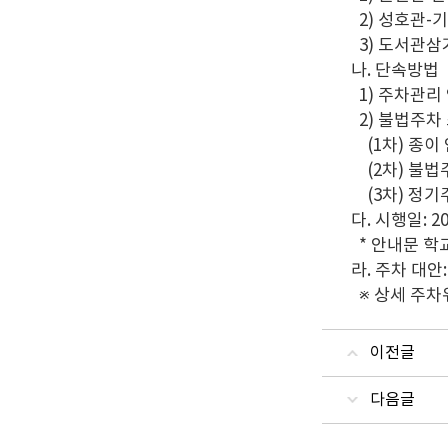
2) 성호관-
3) 도서관삼
나. 단속방법
1) 주차관리
2) 불법주차
(1차) 종이
(2차) 불법주
(3차) 정기
다. 시행일: 202
* 안내문 학교 공
라. 주차 대안
※ 상세 주차
이전글
다음글