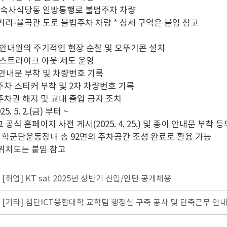
기숙사식당동 일방통행로 불법주차 차량
거리-율곡관 도로 불법주차 차량 * 상세 구역은 붙임 참고
 안내원의 주기적인 현장 순찰 및 오뚜기콘 설치
 스트라이크 아웃 제도 운영
 안내문 부착 및 차량번호 기록
차 스티커 부착 및 2차 차량번호 기록
주차권 해지 및 교내 출입 금지 조치
5. 5. 2.(금) 부터 ~
식 홈페이지 사전 게시(2025. 4. 25.) 및 종이 안내문 부착 등의 사전 계
: 학군단운동장내 총 92면의 주차공간 조성 완료로 활용 가능
위치도는 붙임 참고
[취업] KT sat 2025년 상반기 신입/인턴 공개채용
[기타] 첨단ICT융합대학 교학팀 행정실 구축 공사 및 단축근무 안